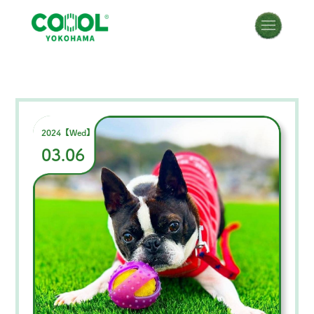
2024【Wed】
03.06